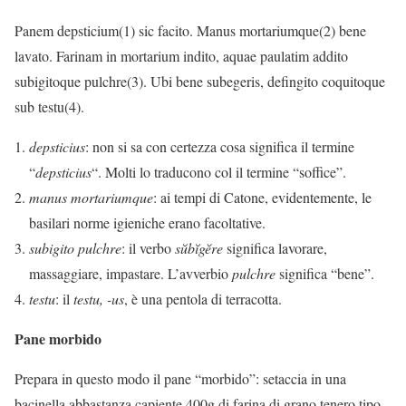
Panem depsticium(1) sic facito. Manus mortariumque(2) bene
lavato. Farinam in mortarium indito, aquae paulatim addito
subigitoque pulchre(3). Ubi bene subegeris, defingito coquitoque
sub testu(4).
depsticius
: non si sa con certezza cosa significa il termine
“
depsticius
“. Molti lo traducono col il termine “soffice”.
manus mortariumque
: ai tempi di Catone, evidentemente, le
basilari norme igieniche erano facoltative.
subigito pulchre
: il verbo
sŭbĭgĕre
significa lavorare,
massaggiare, impastare. L’avverbio
pulchre
significa “bene”.
testu
: il
testu, -us
, è una pentola di terracotta.
Pane morbido
Prepara in questo modo il pane “morbido”: setaccia in una
bacinella abbastanza capiente 400g di farina di grano tenero tipo