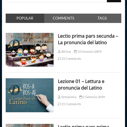
POPULAR
COMMENTS
TAGS
Lectio prima pars secunda –
La pronuncia del latino
Atticus
15 Gennaio 2009
23 Comments
Lezione 01 – Lettura e
pronuncia del Latino
Sempronia
2 Gennaio 2009
21 Comments
Lectio prima pars prima –