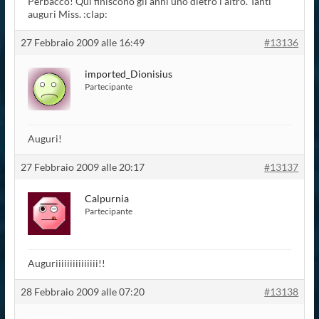
Perbacco! Qui finiscono gli anni uno dietro l’altro. Tanti
auguri Miss. :clap:
27 Febbraio 2009 alle 16:49
#13136
imported_Dionisius
Partecipante
Auguri!
27 Febbraio 2009 alle 20:17
#13137
Calpurnia
Partecipante
Auguriiiiiiiiiiiiiii!!
28 Febbraio 2009 alle 07:20
#13138