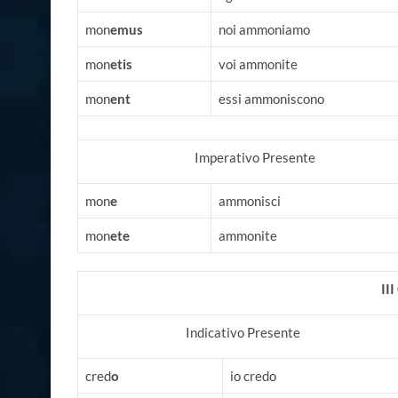
mon
emus
noi ammoniamo
mon
etis
voi ammonite
mon
ent
essi ammoniscono
Imperativo Presente
mon
e
ammonisci
mon
ete
ammonite
II
Indicativo Presente
cred
o
io credo