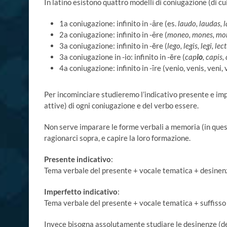
In latino esistono quattro modelli di coniugazione (di cu
1a coniugazione: infinito in -āre (es.
laudo, laudas, 
2a coniugazione: infinito in -ēre (
moneo, mones, mo
3a coniugazione: infinito in -ĕre (
lego, legis, legi, le
3a coniugazione in -io: infinito in -ĕre (
cap
io
, capis,
4a coniugazione: infinito in -īre (venio, venis, veni,
Per incominciare studieremo l’indicativo presente e impe
attive) di ogni coniugazione e del verbo essere.
Non serve imparare le forme verbali a memoria (in questo
ragionarci sopra, e capire la loro formazione.
Presente indicativo
:
Tema verbale del presente + vocale tematica + desinen
Imperfetto indicativo
:
Tema verbale del presente + vocale tematica + suffiss
Invece bisogna assolutamente studiare le desinenze (d