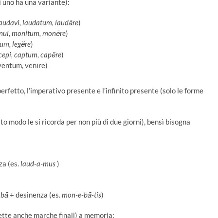
i uno ha una variante):
laudavi, laudatum, laudāre
)
nui, monitum, monēre
)
ctum, legĕre
)
 cepi, captum, capĕre
)
 ventum, venīre)
rfetto, l’imperativo presente e l’infinito presente (solo le forme
 modo le si ricorda per non più di due giorni), bensì bisogna
za (es.
laud-a-mus
)
o
bā
+ desinenza (es.
mon-e-bā-tis
)
ette anche marche finali) a memoria: