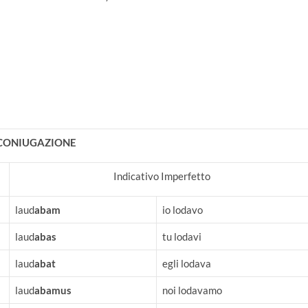
 CONIUGAZIONE
Indicativo Imperfetto
laud
abam
io lodavo
laud
abas
tu lodavi
laud
abat
egli lodava
laud
abamus
noi lodavamo