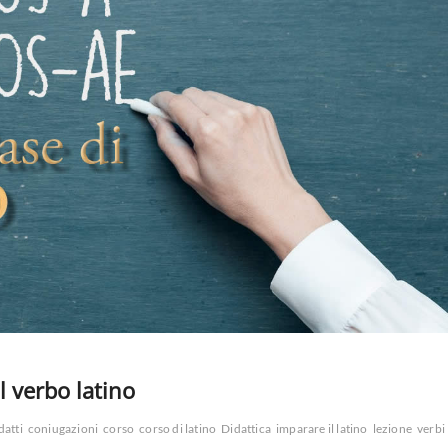
l verbo latino
datti
coniugazioni
corso
corso di latino
Didattica
imparare il latino
lezione
verbi