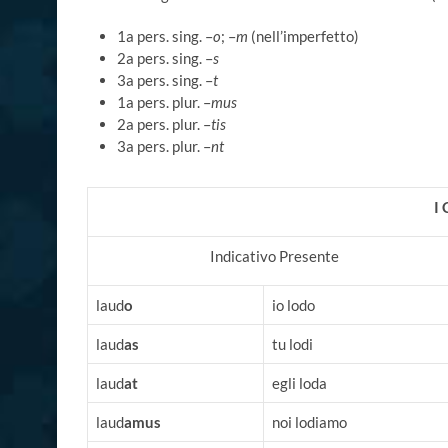
1a pers. sing. –
o
; –
m
(nell’imperfetto)
2a pers. sing. –
s
3a pers. sing. –
t
1a pers. plur. –
mus
2a pers. plur. –
tis
3a pers. plur. –
nt
I
Indicativo Presente
laud
o
io lodo
laud
as
tu lodi
laud
at
egli loda
laud
amus
noi lodiamo