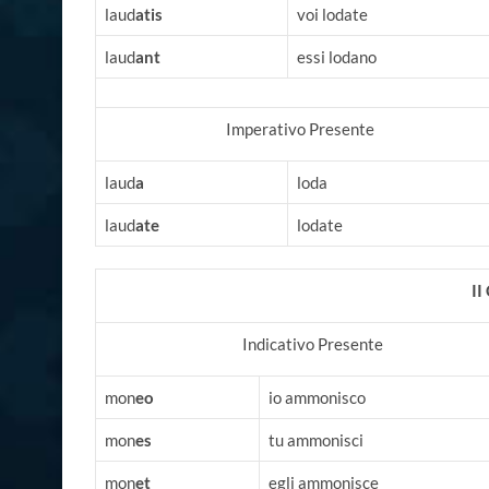
laud
atis
voi lodate
laud
ant
essi lodano
Imperativo Presente
laud
a
loda
laud
ate
lodate
I
Indicativo Presente
mon
eo
io ammonisco
mon
es
tu ammonisci
mon
et
egli ammonisce