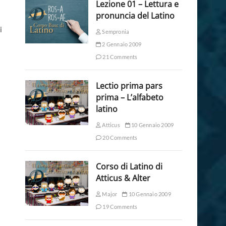
Lezione 01 – Lettura e
pronuncia del Latino
i
Sempronia
2 Gennaio 2009
21 Comments
Lectio prima pars
prima – L’alfabeto
latino
Atticus
10 Gennaio 2009
20 Comments
Corso di Latino di
Atticus & Alter
Major
10 Gennaio 2009
19 Comments