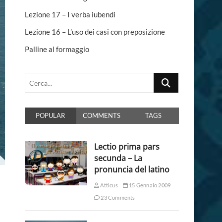
n
Lezione 17 – I verba iubendi
Lezione 16 – L’uso dei casi con preposizione
Palline al formaggio
Cerca...
POPULAR
COMMENTS
TAGS
Lectio prima pars
secunda – La
pronuncia del latino
Atticus
15 Gennaio 2009
23 Comments