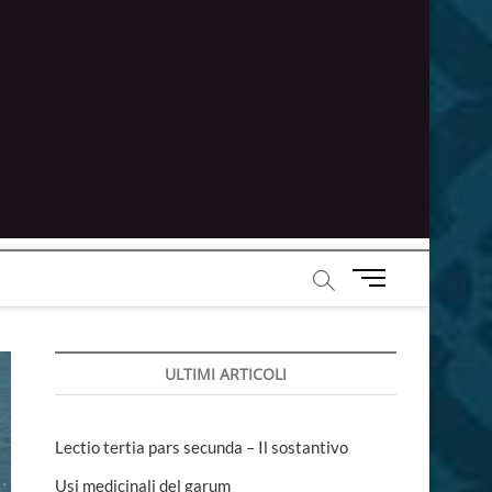
M
e
n
u
ULTIMI ARTICOLI
B
u
t
t
Lectio tertia pars secunda – Il sostantivo
o
Usi medicinali del garum