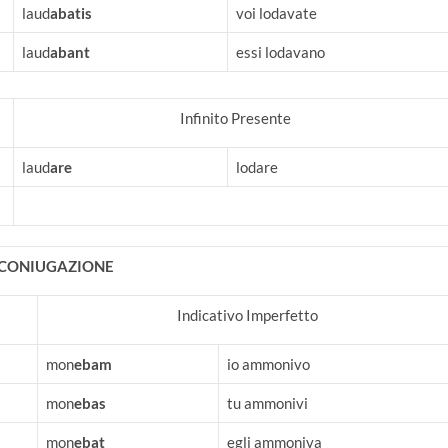
laud
abatis
voi lodavate
laud
abant
essi lodavano
Infinito Presente
laud
are
lodare
I CONIUGAZIONE
Indicativo Imperfetto
mon
ebam
io ammonivo
mon
ebas
tu ammonivi
mon
ebat
egli ammoniva