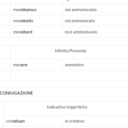
mon
ebamus
noi ammonivamo
mon
ebatis
voi ammonivate
mon
ebant
essi ammonivano
Infinito Presente
mon
ere
ammonire
I CONIUGAZIONE
Indicativo Imperfetto
cred
ebam
io credevo