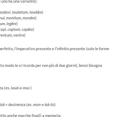
i uno ha una variante):
laudavi, laudatum, laudāre
)
nui, monitum, monēre
)
ctum, legĕre
)
 cepi, captum, capĕre
)
 ventum, venīre)
rfetto, l’imperativo presente e l’infinito presente (solo le forme
 modo le si ricorda per non più di due giorni), bensì bisogna
za (es.
laud-a-mus
)
o
bā
+ desinenza (es.
mon-e-bā-tis
)
ette anche marche finali) a memoria: