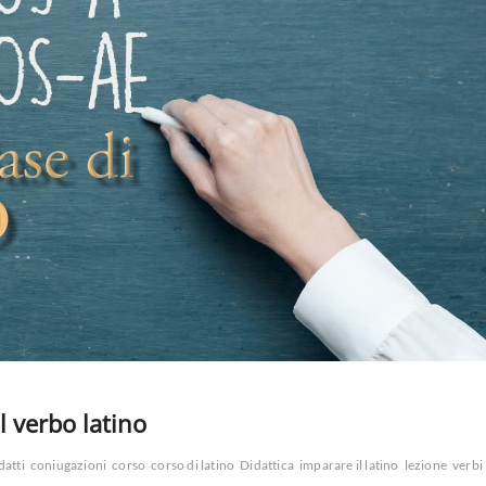
l verbo latino
datti
coniugazioni
corso
corso di latino
Didattica
imparare il latino
lezione
verbi