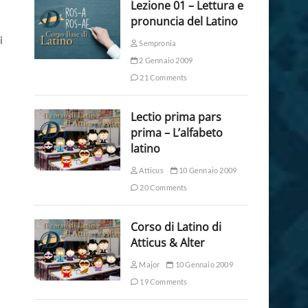
Lezione 01 – Lettura e
pronuncia del Latino
i
Sempronia
2 Gennaio 2009
21 Comments
Lectio prima pars
prima – L’alfabeto
latino
Atticus
10 Gennaio 2009
20 Comments
Corso di Latino di
Atticus & Alter
Major
10 Gennaio 2009
19 Comments