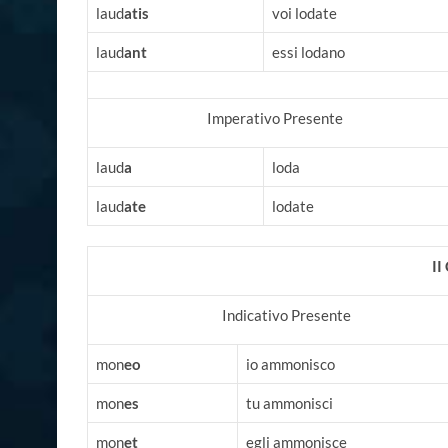
laud
atis
voi lodate
laud
ant
essi lodano
Imperativo Presente
laud
a
loda
laud
ate
lodate
I
Indicativo Presente
mon
eo
io ammonisco
mon
es
tu ammonisci
mon
et
egli ammonisce