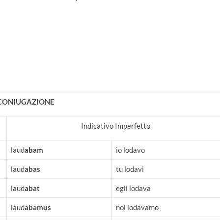
 CONIUGAZIONE
Indicativo Imperfetto
laud
abam
io lodavo
laud
abas
tu lodavi
laud
abat
egli lodava
laud
abamus
noi lodavamo