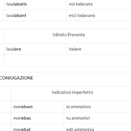
laud
abatis
voi lodavate
laud
abant
essi lodavano
Infinito Presente
laud
are
lodare
I CONIUGAZIONE
Indicativo Imperfetto
mon
ebam
io ammonivo
mon
ebas
tu ammonivi
mon
ebat
egli ammoniva