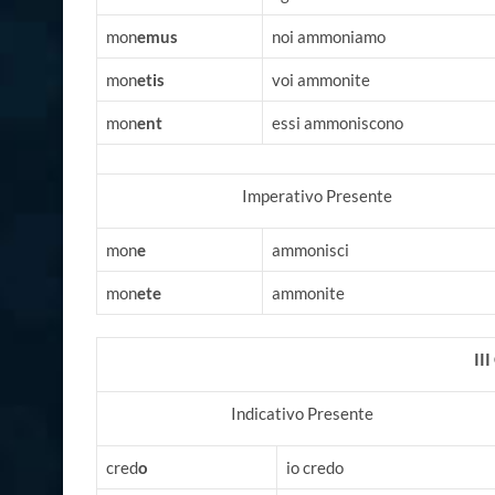
mon
emus
noi ammoniamo
mon
etis
voi ammonite
mon
ent
essi ammoniscono
Imperativo Presente
mon
e
ammonisci
mon
ete
ammonite
II
Indicativo Presente
cred
o
io credo