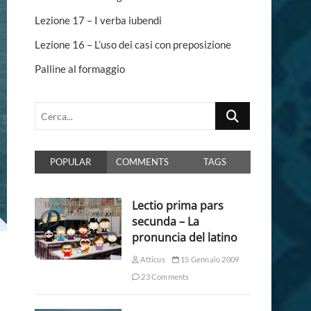
n
Lezione 17 – I verba iubendi
Lezione 16 – L’uso dei casi con preposizione
Palline al formaggio
Cerca...
POPULAR
COMMENTS
TAGS
Lectio prima pars
secunda – La
pronuncia del latino
Atticus
15 Gennaio 2009
23 Comments