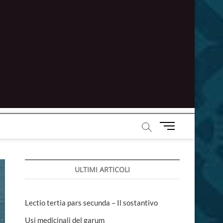
M
e
n
u
ULTIMI ARTICOLI
B
u
t
t
Lectio tertia pars secunda – Il sostantivo
o
Usi medicinali del garum