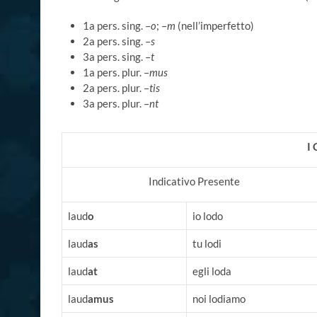
1a pers. sing. –
o
; –
m
(nell’imperfetto)
2a pers. sing. –
s
3a pers. sing. –
t
1a pers. plur. –
mus
2a pers. plur. –
tis
3a pers. plur. –
nt
I
Indicativo Presente
laud
o
io lodo
laud
as
tu lodi
laud
at
egli loda
laud
amus
noi lodiamo