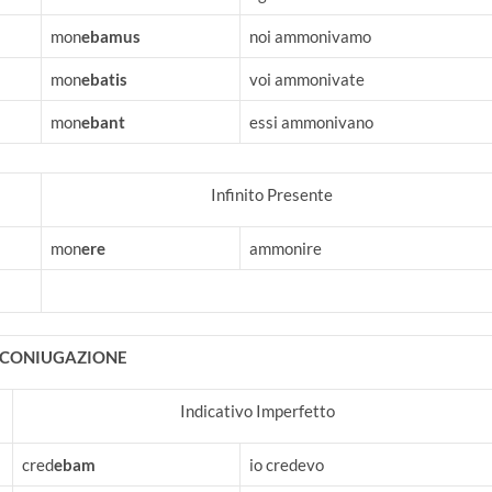
mon
ebamus
noi ammonivamo
mon
ebatis
voi ammonivate
mon
ebant
essi ammonivano
Infinito Presente
mon
ere
ammonire
I CONIUGAZIONE
Indicativo Imperfetto
cred
ebam
io credevo