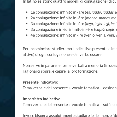
In latino esistono quattro modelli di coniugazione (di cu
1a coniugazione: infinito in -āre (es.
laudo, laudas, 
2a coniugazione: infinito in -ēre (
moneo, mones, mo
3a coniugazione: infinito in -ĕre (
lego, legis, legi, le
3a coniugazione in -io: infinito in -ĕre (
cap
io
, capis,
4a coniugazione: infinito in -īre (venio, venis, veni,
Per incominciare studieremo l’indicativo presente e impe
attive) di ogni coniugazione e del verbo essere.
Non serve imparare le forme verbali a memoria (in questo
ragionarci sopra, e capire la loro formazione.
Presente indicativo
:
Tema verbale del presente + vocale tematica + desinen
Imperfetto indicativo
:
Tema verbale del presente + vocale tematica + suffiss
Invece bisogna assolutamente studiare le desinenze (d