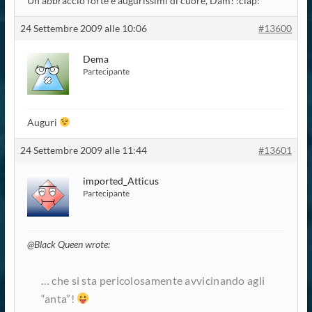
Un abbraccio forte e augurissimi di cuore, Dam! :clap:
24 Settembre 2009 alle 10:06
#13600
Dema
Partecipante
Auguri
24 Settembre 2009 alle 11:44
#13601
imported_Atticus
Partecipante
@Black Queen wrote:
… che si sta pericolosamente avvicinando agli
“anta”
!