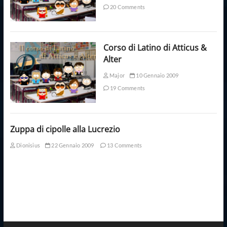
20 Comments
Corso di Latino di Atticus &
Alter
Major
10 Gennaio 2009
19 Comments
Zuppa di cipolle alla Lucrezio
Dionisius
22 Gennaio 2009
13 Comments