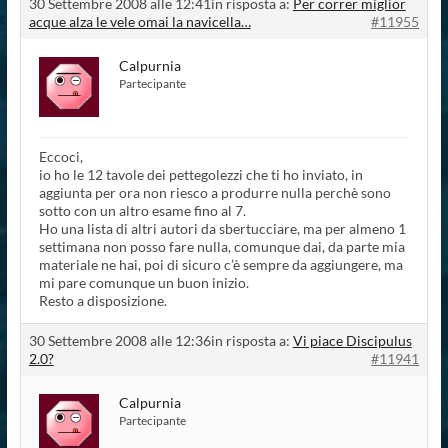
30 Settembre 2008 alle 12:41
in risposta a:
Per correr miglior
acque alza le vele omai la navicella…
#11955
Calpurnia
Partecipante
Eccoci,
io ho le 12 tavole dei pettegolezzi che ti ho inviato, in
aggiunta per ora non riesco a produrre nulla perchè sono
sotto con un altro esame fino al 7.
Ho una lista di altri autori da sbertucciare, ma per almeno 1
settimana non posso fare nulla, comunque dai, da parte mia
materiale ne hai, poi di sicuro c’è sempre da aggiungere, ma
mi pare comunque un buon inizio.
Resto a disposizione.
30 Settembre 2008 alle 12:36
in risposta a:
Vi piace Discipulus
2.0?
#11941
Calpurnia
Partecipante