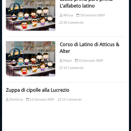
L’alfabeto latino
Atticus
10 Gennaio 2009
20 Comments
Corso di Latino di Atticus &
Alter
Major
10 Gennaio 2009
19 Comments
Zuppa di cipolle alla Lucrezio
Dionisius
22 Gennaio 2009
13 Comments