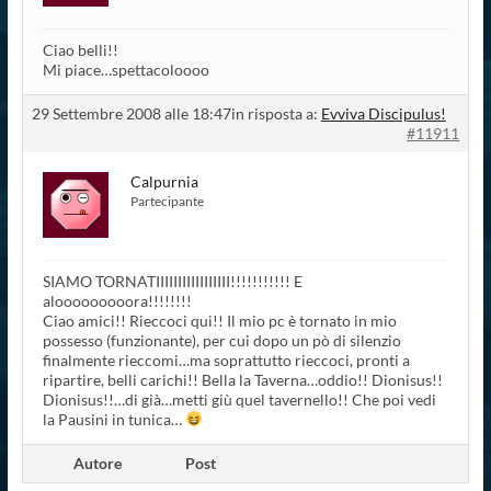
Ciao belli!!
Mi piace…spettacoloooo
29 Settembre 2008 alle 18:47
in risposta a:
Evviva Discipulus!
#11911
Calpurnia
Partecipante
SIAMO TORNATIIIIIIIIIIIIIIIII!!!!!!!!!!! E
alooooooooora!!!!!!!!
Ciao amici!! Rieccoci qui!! Il mio pc è tornato in mio
possesso (funzionante), per cui dopo un pò di silenzio
finalmente rieccomi…ma soprattutto rieccoci, pronti a
ripartire, belli carichi!! Bella la Taverna…oddio!! Dionisus!!
Dionisus!!…di già…metti giù quel tavernello!! Che poi vedi
la Pausini in tunica…
Autore
Post