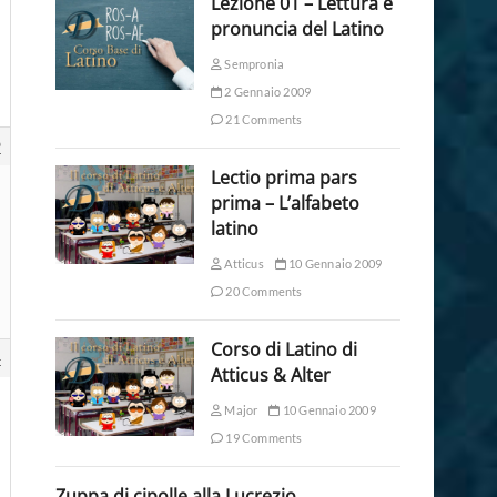
Lezione 01 – Lettura e
pronuncia del Latino
Sempronia
2 Gennaio 2009
21 Comments
9
Lectio prima pars
prima – L’alfabeto
latino
Atticus
10 Gennaio 2009
20 Comments
Corso di Latino di
4
Atticus & Alter
Major
10 Gennaio 2009
19 Comments
Zuppa di cipolle alla Lucrezio