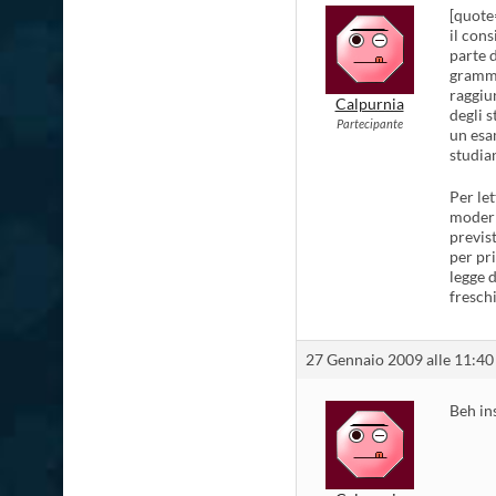
[quote
il cons
parte 
gramma
raggiu
Calpurnia
degli s
Partecipante
un esam
studian
Per le
modern
previst
per pr
legge 
fresch
27 Gennaio 2009 alle 11:40
Beh in