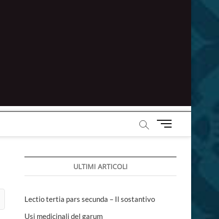
M
e
n
u
ULTIMI ARTICOLI
B
u
t
t
Lectio tertia pars secunda – Il sostantivo
o
Usi medicinali del garum