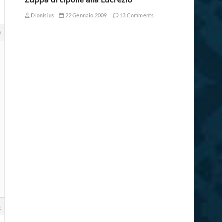
Dionisius
22 Gennaio 2009
13 Comments
0
8