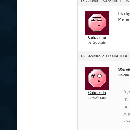
18 Gennaio 2009 alle 14:19
Uh sig
Me ne r
Calpurnia
Partecipante
18 Gennaio 2009 alle 10:43
@Sempr
sessant
Il 
Calpurnia
Partecipante
mi 
un
A p
ric