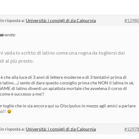
in risposta a:
Università: i consigli di zia Calpurnia
#1298
us
wrote:
hi veda lo scritto di latino come una rogna da togliersi dai
di al più presto.
o è che alla luce di 3 anni di lettere moderne e di 3 tentativi prima di
 latino…,i sento di dare questo consiglio prima che NON il latina in sè,
SAME di latino diventi un apiattola mortale che avvelena il corso di
come è successo a me!!
 toglie che io sia ancora qui su Discipulus in mezzo agli amici a parlare
no!!
in risposta a:
Università: i consigli di zia Calpurnia
#1297