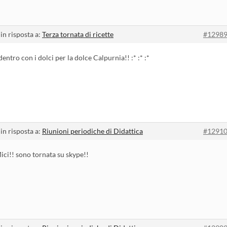
in risposta a:
Terza tornata di ricette
#1298
entro con i dolci per la dolce Calpurnia!! :* :* :*
in risposta a:
Riunioni periodiche di Didattica
#1291
ici!! sono tornata su skype!!