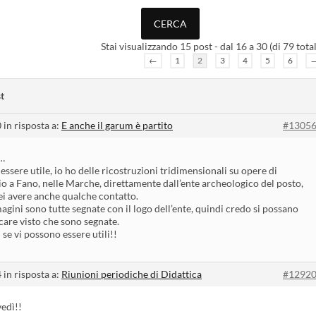
Stai visualizzando 15 post - dal 16 a 30 (di 79 total
←
1
2
3
4
5
6
t
0
in risposta a:
E anche il garum è partito
#1305
…
essere utile, io ho delle ricostruzioni tridimensionali su opere di
io a Fano, nelle Marche, direttamente dall’ente archeologico del posto,
ei avere anche qualche contatto.
agini sono tutte segnate con il logo dell’ente, quindi credo si possano
care visto che sono segnate.
se vi possono essere utili!!
4
in risposta a:
Riunioni periodiche di Didattica
#1292
vedì!!