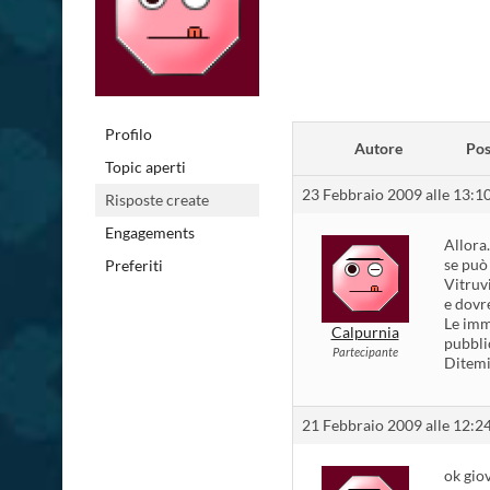
Profilo
Autore
Pos
Topic aperti
23 Febbraio 2009 alle 13:1
Risposte create
Engagements
Allora
se può 
Preferiti
Vitruv
e dovr
Le imm
Calpurnia
pubbli
Partecipante
Ditemi 
21 Febbraio 2009 alle 12:2
ok gio