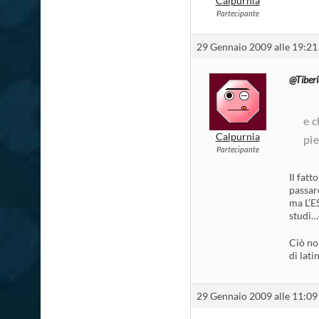
Calpurnia
Partecipante
29 Gennaio 2009 alle 19:21
@Tiberi
e c
Calpurnia
pie
Partecipante
Il fatt
passare
ma L’E
studi…
Ciò non
di lati
29 Gennaio 2009 alle 11:09