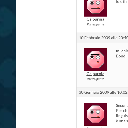
Io e i
Calpurnia
Partecipante
10 Febbraio 2009 alle 20:4
mi chie
Bondi
Calpurnia
Partecipante
30 Gennaio 2009 alle 10:02
Second
Per ch
lingui
è una s