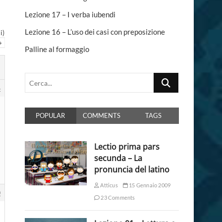
n
Lezione 17 – I verba iubendi
Lezione 16 – L’uso dei casi con preposizione
i)
→
Palline al formaggio
Cerca...
6
POPULAR
COMMENTS
TAGS
Lectio prima pars
secunda – La
pronuncia del latino
Atticus
15 Gennaio 2009
0
23 Comments