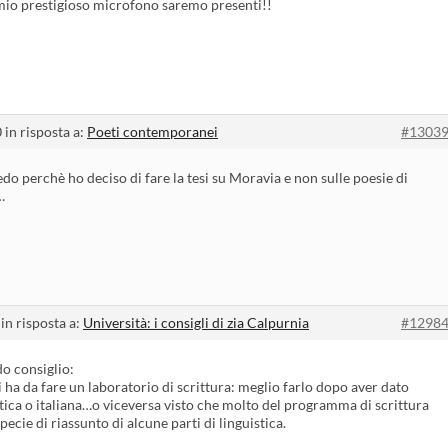
l mio prestigioso microfono saremo presenti!!
0
in risposta a:
Poeti contemporanei
#1303
do perchè ho deciso di fare la tesi su Moravia e non sulle poesie di
…
in risposta a:
Università: i consigli di zia Calpurnia
#1298
o consiglio:
i ha da fare un laboratorio di scrittura: meglio farlo dopo aver dato
stica o italiana…o viceversa visto che molto del programma di scrittura
pecie di riassunto di alcune parti di linguistica.