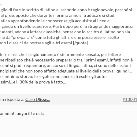
=
iglio di fare lo scritto di latino al secondo anno è ragionevole, perché si
dal presupposto che durante il primo anno si traduca e si studi
tica approfondendo le conoscenze già acquisite al liceo e
ngendo un livello superiore. Purtroppo però la stragrande maggioranza
tudenti, anche a lettere classiche, pensa che lo scritto di latino non sia
e da “pre-parare” come tutti gli altri, e che possa essere risolto
do i classici da portare agli altri esami.[/quote]
ttere classiche il ragionamento è sicuramente sensato, per lettere
e ribadisco che è necessario prepararlo tra i primi esami, infatti non è
o, nè si può frequentare, un corso di lingua latina, ci sono delle lezioni
incipianti che non sono affatto adeguate al livello della prova…quindi…
del minimo sforzo: le regole sono ancora fresche, gli autori
issimi…e il 30% della prova è fatto…
in risposta a:
Caro Ulisse…
#1300
somma!! auguri!! :rock: