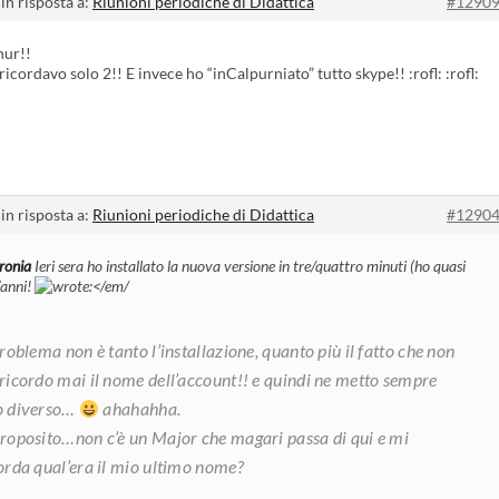
in risposta a:
Riunioni periodiche di Didattica
#1290
nur!!
icordavo solo 2!! E invece ho “inCalpurniato” tutto skype!! :rofl: :rofl:
in risposta a:
Riunioni periodiche di Didattica
#1290
onia
Ieri sera ho installato la nuova versione in tre/quattro minuti (ho quasi
’anni!
problema non è tanto l’installazione, quanto più il fatto che non
ricordo mai il nome dell’account!! e quindi ne metto sempre
o diverso…
ahahahha.
roposito…non c’è un Major che magari passa di qui e mi
orda qual’era il mio ultimo nome?