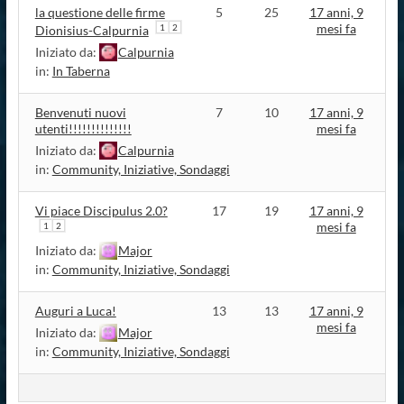
la questione delle firme
5
25
17 anni, 9
mesi fa
1
2
Dionisius-Calpurnia
Iniziato da:
Calpurnia
in:
In Taberna
Benvenuti nuovi
7
10
17 anni, 9
utenti!!!!!!!!!!!!!!
mesi fa
Iniziato da:
Calpurnia
in:
Community, Iniziative, Sondaggi
Vi piace Discipulus 2.0?
17
19
17 anni, 9
mesi fa
1
2
Iniziato da:
Major
in:
Community, Iniziative, Sondaggi
Auguri a Luca!
13
13
17 anni, 9
mesi fa
Iniziato da:
Major
in:
Community, Iniziative, Sondaggi