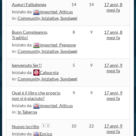
Auguri Falbalenga
14
14
17 anni, 8
mesi fa
Iniziato da:
imported_Atticus
in:
Community, Iniziative, Sondaggi
Buon Compleanno,
8
9
17 anni, 8
Traditio!
mesi fa
Iniziato da:
imported_Peppone
in:
Community, Iniziative, Sondaggi
benvenuto Ser!!
5
9
17 anni, 9
mesi fa
Iniziato da:
Calpurnia
in:
Community, Iniziative, Sondaggi
Qual è il libro che proprio
9
9
17 anni, 9
non vi è piaciuto?
mesi fa
Iniziato da:
imported_Atticus
in:
In Taberna
10
22
17 anni, 9
1
2
Nuovo iscritto
mesi fa
Iniziato da:
Enrico