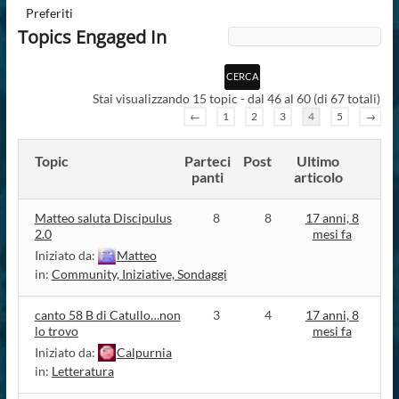
Preferiti
Topics Engaged In
Stai visualizzando 15 topic - dal 46 al 60 (di 67 totali)
←
1
2
3
4
5
→
Topic
Parteci
Post
Ultimo
panti
articolo
Matteo saluta Discipulus
8
8
17 anni, 8
2.0
mesi fa
Iniziato da:
Matteo
in:
Community, Iniziative, Sondaggi
canto 58 B di Catullo…non
3
4
17 anni, 8
lo trovo
mesi fa
Iniziato da:
Calpurnia
in:
Letteratura