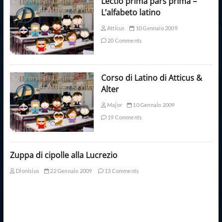
Lectio prima pars prima –
L’alfabeto latino
Atticus
10 Gennaio 2009
20 Comments
Corso di Latino di Atticus &
Alter
Major
10 Gennaio 2009
19 Comments
Zuppa di cipolle alla Lucrezio
Dionisius
22 Gennaio 2009
13 Comments