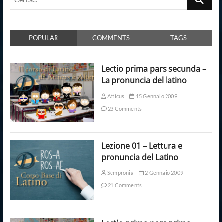
POPULAR
COMMENTS
TAGS
Lectio prima pars secunda –
La pronuncia del latino
Atticus
15 Gennaio 2009
23 Comments
Lezione 01 – Lettura e
pronuncia del Latino
Sempronia
2 Gennaio 2009
21 Comments